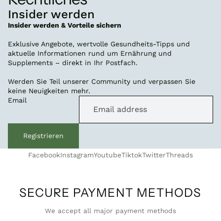
Insider werden
Insider werden & Vorteile sichern
Exklusive Angebote, wertvolle Gesundheits-Tipps und
aktuelle Informationen rund um Ernährung und
Supplements – direkt in Ihr Postfach.
Werden Sie Teil unserer Community und verpassen Sie
keine Neuigkeiten mehr.
Email
Registrieren
Facebook
Instagram
Youtube
Tiktok
Twitter
Threads
FITNESS BERATER
SECURE PAYMENT METHODS
● Persönliche Supplement-Beratung
We accept all major payment methods