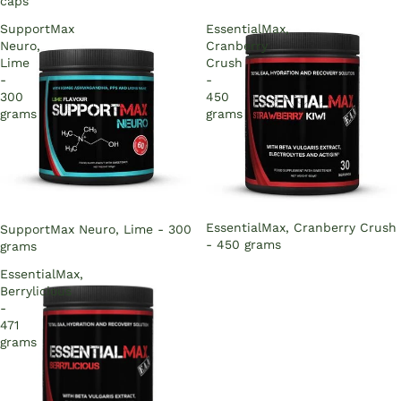
caps
SupportMax
EssentialMax,
Neuro,
Cranberry
Lime
Crush
-
-
300
450
grams
grams
Sold out
EssentialMax, Cranberry Crush
Sold out
SupportMax Neuro, Lime - 300
- 450 grams
grams
EssentialMax,
Berrylicious
-
471
grams