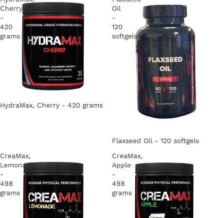
Cherry
Oil
-
-
420
120
grams
softgels
Sold out
HydraMax, Cherry - 420 grams
Sold out
Flaxseed Oil - 120 softgels
CreaMax,
CreaMax,
Lemonade
Apple
-
-
498
498
grams
grams