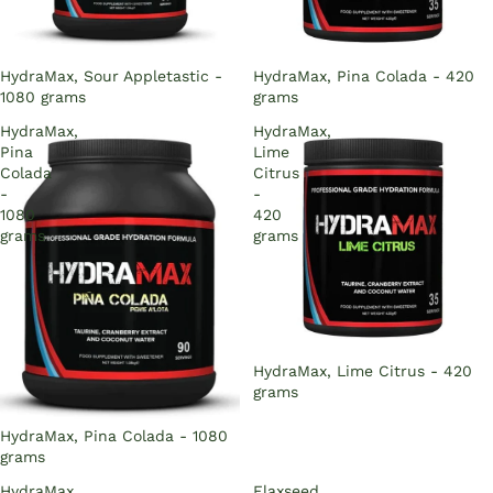
Sold out
HydraMax, Sour Appletastic -
Sold out
HydraMax, Pina Colada - 420
1080 grams
grams
HydraMax,
HydraMax,
Pina
Lime
Colada
Citrus
-
-
1080
420
grams
grams
Sold out
HydraMax, Lime Citrus - 420
grams
Sold out
HydraMax, Pina Colada - 1080
grams
HydraMax,
Flaxseed