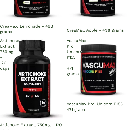
Sold out
CreaMax, Lemonade - 498
Sold out
CreaMax, Apple - 498 grams
grams
Artichoke
VascuMax
Extract,
Pro,
750mg
Unicorn
-
P155
120
-
caps
471
grams
Sold out
VascuMax Pro, Unicorn P155 -
471 grams
Sold out
Artichoke Extract, 750mg - 120