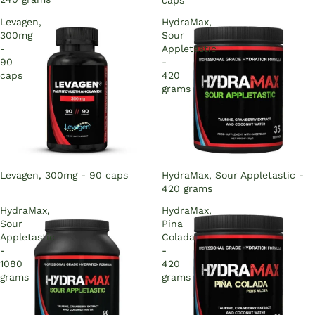
caps
Levagen,
HydraMax,
300mg
Sour
-
Appletastic
90
-
caps
420
grams
Sold out
Levagen, 300mg - 90 caps
Sold out
HydraMax, Sour Appletastic -
420 grams
HydraMax,
HydraMax,
Sour
Pina
Appletastic
Colada
-
-
1080
420
grams
grams