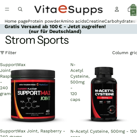
Total
item
in
cart:
0
Home page
Protein powder
Amino acids
Creatine
Carbohydrates
Gratis Versand ab 100 € - Jetzt zugreifen!
(nur für Deutschland)
Strom Sports
Filter
Column gri
SupportMax
N-
Joint,
Acetyl
Raspberry
Cysteine,
-
500mg
240
-
grams
120
caps
Sold out
SupportMax Joint, Raspberry -
Sold out
N-Acetyl Cysteine, 500mg - 120
240 grams